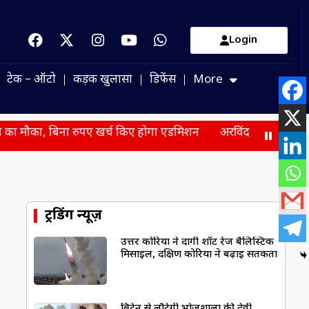
Login
टेक – ऑटो
कड़क खुलासा
डिफेंस
More
ा रुपए खर्च किए होगा एडमिशन
अरविंद केजरीवाल का इंस्टाग्राम भी ब्ल
ट्रेंडिंग न्यूज़
उत्तर कोरिया ने दागी शॉर्ट रेंज बैलिस्टिक
मिसाइल, दक्षिण कोरिया ने बढ़ाई सतर्कता
ब्रिटेन से लौटेगी भोजशाला की देवी