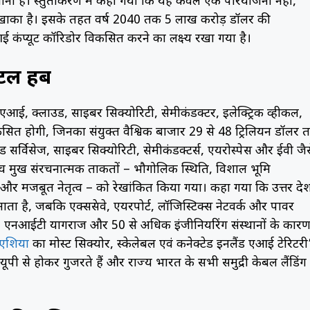
र बनाना है। प्रस्तुतीकरण में कहा गया कि यह केवल एक परियोजना नहीं,
 का खाका है। इसके तहत वर्ष 2040 तक 5 लाख करोड़ डॉलर की
आई कंप्यूट कॉरिडोर विकसित करने का लक्ष्य रखा गया है।
िटल हब
एआई, क्लाउड, साइबर सिक्योरिटी, सेमीकंडक्टर, इलेक्ट्रिक व्हीकल,
 विकसित होगी, जिनका संयुक्त वैश्विक बाजार 29 से 48 ट्रिलियन डॉलर
 सर्विसेज, साइबर सिक्योरिटी, सेमीकंडक्टर्स, एयरोस्पेस और ईवी जैस
ी पांच प्रमुख संरचनात्मक ताकतों – भौगोलिक स्थिति, विशाल भूमि
 और मजबूत नेतृत्व – को रेखांकित किया गया। कहा गया कि उत्तर प्रदे
ाता है, जबकि एक्सप्रेसवे, एयरपोर्ट, लॉजिस्टिक्स नेटवर्क और पावर
ुर, एनआईटी प्रयागराज और 50 से अधिक इंजीनियरिंग संस्थानों के कार
एशिया
का मोस्ट सिक्योर, स्केलेबल एवं कनेक्टेड इनलैंड एआई टेरिटरी
पी से होकर गुजरते हैं और राज्य भारत के सभी समुद्री केबल लैंडिंग