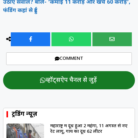
उठाए सवाल? बोले- ‘कमाई 11 करोड़ और खर्च 60 करोड़’,
फंडिंग कहां से हुई
COMMENT
व्हॉट्सऐप चैनल से जुड़ें
ट्रेंडिंग न्यूज़
महाराष्ट्र में दूध हुआ ₹2 महंगा, 11 अगस्त से नए
रेट लागू, गाय का दूध ₹62 लीटर