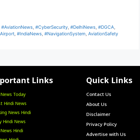
,
#AviationNews
,
#CyberSecurity
,
#DelhiNews
,
#DGCA
,
Airport
,
#IndiaNews
,
#NavigationSystem
,
AviationSafety
portant Links
Quick Links
i News Today
Contact Us
t Hindi News
About Us
ing News Hindi
Disclaimer
y Hindi News
Privacy Policy
 News Hindi
Advertise with Us