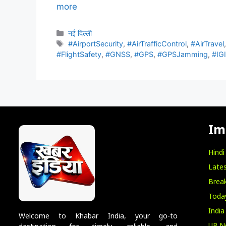
more
नई दिल्ली
#AirportSecurity
,
#AirTrafficControl
,
#AirTravel
#FlightSafety
,
#GNSS
,
#GPS
,
#GPSJamming
,
#IGI
Im
Hind
Lates
Break
Toda
India
Welcome to Khabar India, your go-to