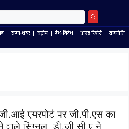
िव
राज्य-शहर
राष्ट्रीय
देश-विदेश
ग्राउंड रिपोर्ट
राजनीति
ी.आई एयरपोर्ट पर जी.पी.एस का
े वाले सिग्नल, डी.जी.सी.ए ने