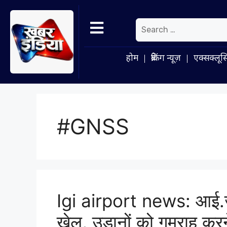
होम
ब्रेकिंग न्यूज़
एक्सक्लूस
#GNSS
Igi airport news: आई.ज
खेल, उड़ानों को गुमराह करन