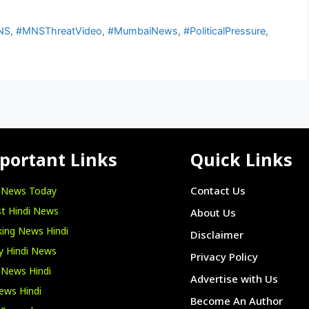
NS
,
#MNSThreatVideo
,
#MumbaiNews
,
#PoliticalPressure
,
portant Links
Quick Links
i News Today
Contact Us
t Hindi News
About Us
ing News Hindi
Disclaimer
y Hindi News
Privacy Policy
 News Hindi
Advertise with Us
ews Hindi
Become An Author