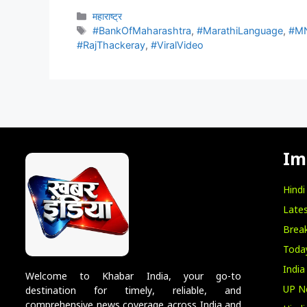
महाराष्ट्र
#BankOfMaharashtra
,
#MarathiLanguage
,
#M
#RajThackeray
,
#ViralVideo
Im
Hind
Lates
Break
Toda
India
Welcome to Khabar India, your go-to
UP N
destination for timely, reliable, and
comprehensive news coverage across India and