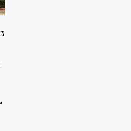
शु
ी।
।
ार