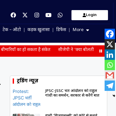
Login
टेक – ऑटो
कड़क खुलासा
डिफेंस
More
 सकता है संकेत
सीजेपी ने ‘क्या बोलती जनता’ नामक राष्ट्रव्यापी 
ट्रेंडिंग न्यूज़
श
JPSC-JSSC भर्ती आंदोलन को राहुल
गांधी का समर्थन, सरकार से करेंगे बात
हाथी ‘विजयलक्ष्मी’ को कोर्ट से सशर्त