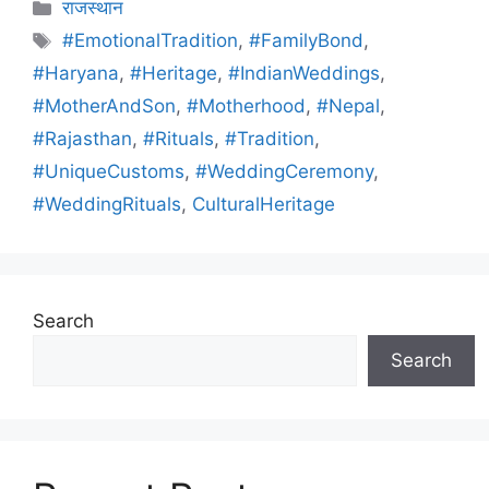
राजस्थान
#EmotionalTradition
,
#FamilyBond
,
#Haryana
,
#Heritage
,
#IndianWeddings
,
#MotherAndSon
,
#Motherhood
,
#Nepal
,
#Rajasthan
,
#Rituals
,
#Tradition
,
#UniqueCustoms
,
#WeddingCeremony
,
#WeddingRituals
,
CulturalHeritage
Search
Search