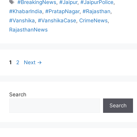
#BreakingNews
,
#Jaipur
,
#JaipurPolice
,
#KhabarIndia
,
#PratapNagar
,
#Rajasthan
,
#Vanshika
,
#VanshikaCase
,
CrimeNews
,
RajasthanNews
1
2
Next
→
Search
Search