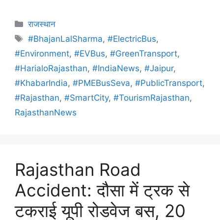
राजस्थान
#BhajanLalSharma
,
#ElectricBus
,
#Environment
,
#EVBus
,
#GreenTransport
,
#HarialoRajasthan
,
#IndiaNews
,
#Jaipur
,
#KhabarIndia
,
#PMEBusSeva
,
#PublicTransport
,
#Rajasthan
,
#SmartCity
,
#TourismRajasthan
,
RajasthanNews
Rajasthan Road
Accident: दौसा में ट्रक से
टकराई यूपी रोडवेज बस, 20