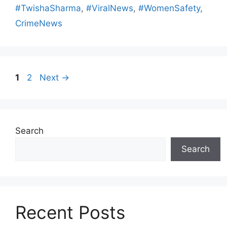
#TwishaSharma
,
#ViralNews
,
#WomenSafety
,
CrimeNews
1
2
Next
→
Search
Search
Recent Posts