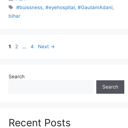
#buissness
,
#eyehospital
,
#GautamAdani
,
bihar
1
2
…
4
Next
→
Search
Search
Recent Posts